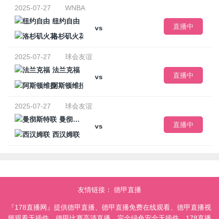
2025-07-27
WNBA
纽约自由
直播中
vs
洛杉矶火花
2025-07-27
球会友谊
法兰克福
直播中
vs
阿斯顿维拉
2025-07-27
球会友谊
曼彻斯特联
直播中
vs
西汉姆联
友情链接：
德甲直播
『178直播网』提供德甲直播、德甲直播免费在线观看、德甲直播视
频观看无插件、德甲比赛高清直播，完全绿色安全无插件，178直播