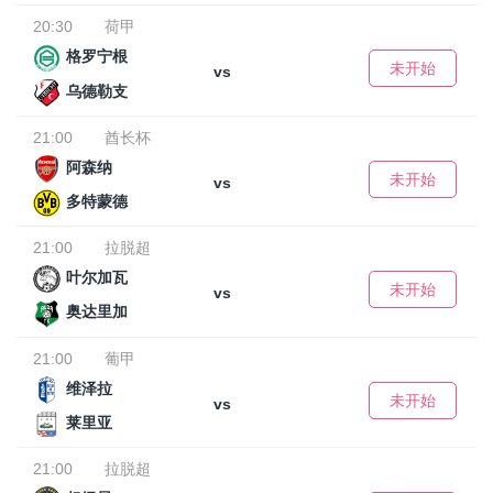
20:30
荷甲
格罗宁根
未开始
vs
乌德勒支
21:00
酋长杯
阿森纳
未开始
vs
多特蒙德
21:00
拉脱超
叶尔加瓦
未开始
vs
奥达里加
21:00
葡甲
维泽拉
未开始
vs
莱里亚
21:00
拉脱超