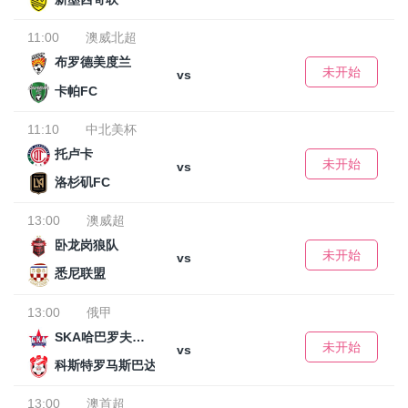
11:00
澳威北超
布罗德美度兰
未开始
vs
卡帕FC
11:10
中北美杯
托卢卡
未开始
vs
洛杉矶FC
13:00
澳威超
卧龙岗狼队
未开始
vs
悉尼联盟
13:00
俄甲
SKA哈巴罗夫斯克
未开始
vs
科斯特罗马斯巴达
13:00
澳首超