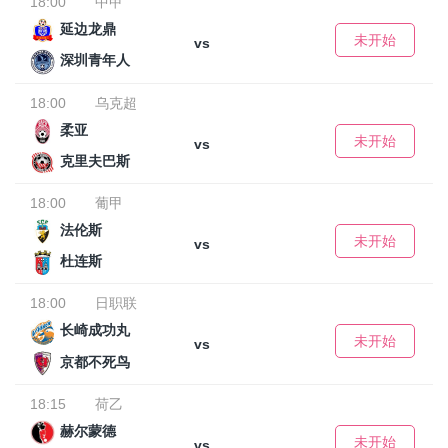
18:00
中甲
延边龙鼎
未开始
vs
深圳青年人
18:00
乌克超
柔亚
未开始
vs
克里夫巴斯
18:00
葡甲
法伦斯
未开始
vs
杜连斯
18:00
日职联
长崎成功丸
未开始
vs
京都不死鸟
18:15
荷乙
赫尔蒙德
未开始
vs