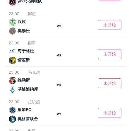
谢菲尔德联队
23:00
挪超
汉坎
未开始
vs
奥勒松
23:00
挪甲
海于格松
未开始
vs
诺霍斯
23:00
乌克超
维勒斯
未开始
vs
基辅迪纳摩
23:00
拉脱超
里加FC
未开始
vs
奥格雷联合