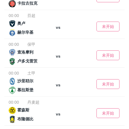
卡拉古拉克
00:00
芬超
奥卢
未开始
vs
赫尔辛基
00:00
保甲
查洛摩利
未开始
vs
卢多戈雷茨
00:00
土甲
沙里耶尔
未开始
vs
慕拉斯堡
00:00
丹麦超
霍森斯
未开始
vs
布隆德比