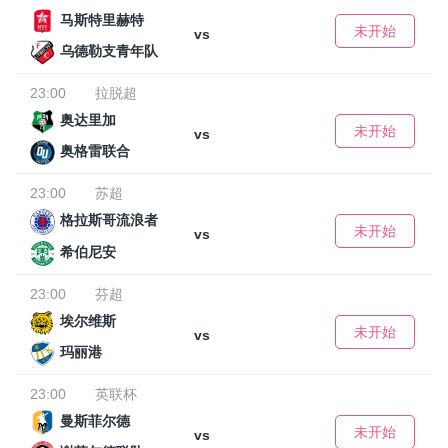
马斯特里赫特
未开始
vs
乌德勒支青年队
23:00
拉脱超
奥达里加
未开始
vs
奥格雷联合
23:00
苏超
格拉斯哥流浪者
未开始
vs
希伯尼安
23:00
芬超
埃尔维斯
未开始
vs
玛丽港
23:00
英联杯
曼斯菲尔德
未开始
vs