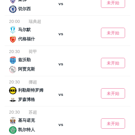
未开始
vs
切尔西
20:00
瑞典超
马尔默
未开始
vs
代格福什
20:30
荷甲
兹沃勒
未开始
vs
阿贾克斯
20:30
挪超
利勒斯特罗姆
未开始
vs
罗森博格
20:30
苏超
基马诺克
未开始
vs
凯尔特人