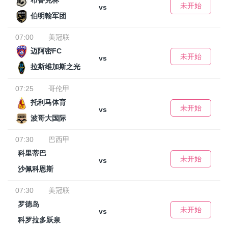
布鲁克林
未开始
vs
伯明翰军团
07:00
美冠联
迈阿密FC
未开始
vs
拉斯维加斯之光
07:25
哥伦甲
托利马体育
未开始
vs
波哥大国际
07:30
巴西甲
科里蒂巴
未开始
vs
沙佩科恩斯
07:30
美冠联
罗德岛
未开始
vs
科罗拉多跃泉