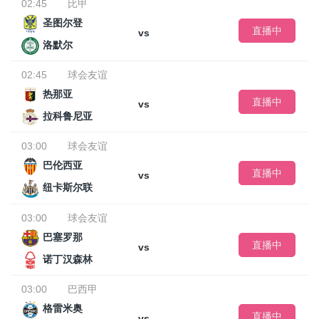
02:45
比甲
圣图尔登
直播中
vs
洛默尔
02:45
球会友谊
热那亚
直播中
vs
拉科鲁尼亚
03:00
球会友谊
巴伦西亚
直播中
vs
纽卡斯尔联
03:00
球会友谊
巴塞罗那
直播中
vs
诺丁汉森林
03:00
巴西甲
格雷米奥
直播中
vs