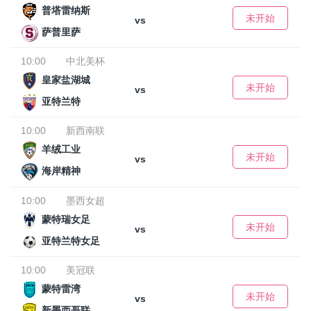
普塔雷纳斯
未开始
vs
萨普里萨
10:00
中北美杯
皇家盐湖城
未开始
vs
亚特兰特
10:00
新西南联
羊绒工业
未开始
vs
海岸精神
10:00
墨西女超
蒙特瑞女足
未开始
vs
亚特兰特女足
10:00
美冠联
蒙特雷湾
未开始
vs
新墨西哥联