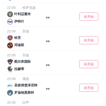
22:00
哈萨克超
叶利迈塞米
未开始
vs
伊特什
22:00
苏超
哈茨
未开始
vs
邓迪联
22:00
芬超
图尔库国际
未开始
vs
拉赫蒂
22:00
俄超
圣彼得堡泽尼特
未开始
vs
罗迪纳莫斯科
22:00
比甲